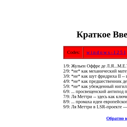
Краткое Вв
Codes:
w i n d o w s - 1 2 5 1
1/9: Жульен Оффре де Л.Я...М.Е.Т
2/9: *не* как механический мате
3/9: *не* как шут фридриха II -
4/9: *не* как предшественник де
5/9: *не* как убежденный нигилис
6/9: ... просвещенский антипод 
7/9: Ля Меттри -- здесь как ключ
8/9: ... промаха идеи европейск
9/9: Ля Меттри в LSR-проекте -
Обратно 