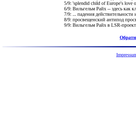
5/9: 'splendid child of Europe's love o
6/9: Вильгельм Райх -- здесь как 
7/9: ... падения действительности
8/9: просвещенский антипод просв
9/9: Вильгельм Райх в LSR-проек
Обратн
Impressum