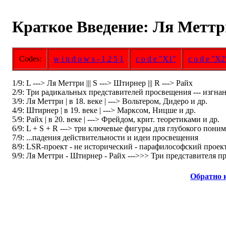
Краткое Введение: Ля Метт
Codes:
w i n d o w s - 1 2 5 1
c o d e "X1"
c o d e "X2
1/9: L ---> Ля Меттри ||| S ---> Штирнер ||| R ---> Райх
2/9: Три радикальных представителей просвещения --- изгн
3/9: Ля Меттри | в 18. веке | ---> Вольтером, Дидеро и др.
4/9: Штирнер | в 19. веке | ---> Марксом, Ницше и др.
5/9: Райх | в 20. веке | ---> Фрейдом, крит. теоретиками и др.
6/9: L + S + R ---> три ключевые фигуры для глубокого поним
7/9: ...падения действительности и идеи просвещения
8/9: LSR-проект - не исторический - парафилософский проект
9/9: Ля Меттри - Штирнер - Райх --->>> Три представителя 
Обратно 