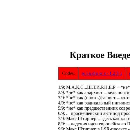
Краткое Введ
Codes:
w i n d o w s - 1 2 5 1
1/9: М.А.К.С...Ш.Т.И.Р.Н.Е.Р -- *не
2/9: *не* как анархист -- ведь почт
3/9: *не* как (прото-)фашист -- кот
4/9: *не* как радикальный нигилист
5/9: *не* как предшественник совре
6/9: ... просвещенский антипод пр
7/9: Макс Штирнер -- здесь как клю
8/9: ... падения идеи европейского 
9/9: Макс Штирнер в LSR-проекте -