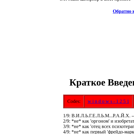
Обратно 
Краткое Введе
Codes:
w i n d o w s - 1 2 5 1
1/9: В.И.Л.Ь.Г.Е.Л.Ь.М...Р.А.Й.Х. 
2/9: *не* как 'оргоном' и изобрет
3/9: *не* как 'отец всех психотер
4/9: *не* как первый 'фрейдо-маркс