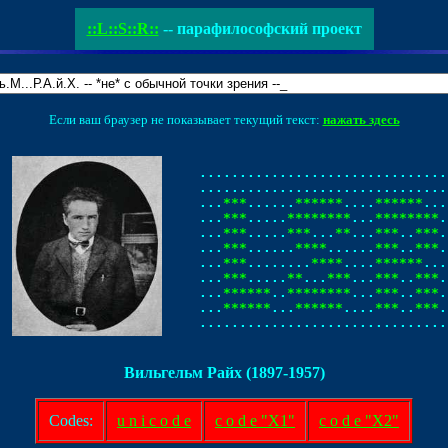
::L::S::R::
-- парафилософский проект
Если ваш браузер не показывает текущий текст:
нажать здесь
................................
................................
...
***
......
******
....
******
...
...
***
.....
********
...
********
.
...
***
.....
***
...
**
...
***
..
***
.
...
***
......
****
......
***
..
***
.
...
***
........
****
....
******
...
...
***
.....
**
...
***
...
***
..
***
.
...
******
..
********
...
***
..
***
.
...
******
...
******
....
***
..
***
.
...............................
Вильгельм Райх (1897-1957)
Codes:
u n i c o d e
c o d e "X1"
c o d e "X2"