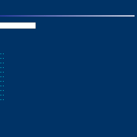
.

.

..

..

..

..

..

..

..

..

..