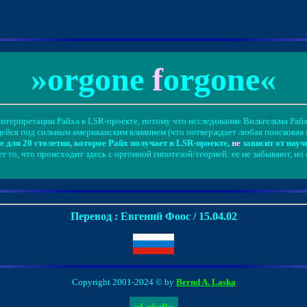
»orgone
f
orgone«
терпретации Райха в LSR-проекте, потому что исследование Вильгельма Райх
ейся под сильным американским влиянием (что потверждает любая поисковая 
е для 20 столетия, которое Райх получает в LSR-проекте,
не
зависит от науч
 то, что происходит здесь с оргонной гипотезой/теорией: ее не забывают, но
Перевод : Евгений Фоос / 15.04.02
Copyright 2001-2024 © by
Bernd A. Laska
::L::S::R::