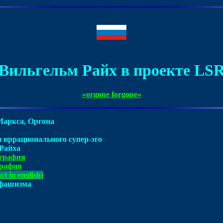
Вильгельм Райх в проекте LS
»orgone forgone«
аркса, Оргона
иррационального супер-эго
Райха
графия
рафия
ct in english)
 фашизма