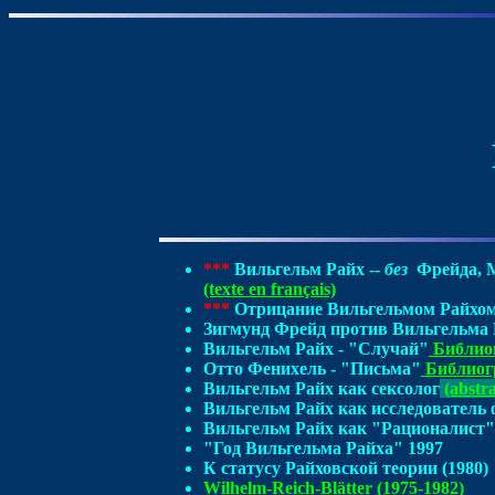
***
Вильгельм Райх --
без
Фрейда, М
(texte en français)
***
Отрицание Вильгельмом Райхом 
Зигмунд Фрейд против Вильгельма 
Вильгельм Райх - "Случай"
Библио
Отто Фенихель - "Письма"
Библиог
Вильгельм Райх как сексолог
(abstra
Вильгельм Райх как исследователь
Вильгельм Райх как "Рационалист"
"Год Вильгельма Райха" 1997
К статусу Райховской теории (1980)
Wilhelm-Reich-Blätter (1975-1982)